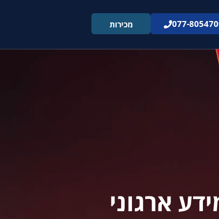
077-805470
מכירות