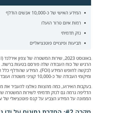
המידע האישי של כ-10,000 אנשים הודלף
רמות איום טרור הועלו
נזק תדמיתי
תביעות ופיצויים פוטנציאליים
הרגיש של כוח העבודה שלה פורסם בטעות ברשת. 
לבקשה לחופש המידע (FOI). ה
ומיקומי העבודה של כ-10,000 קציני משטרה ועובדים אזרחיים ב-PSNI.
בעקבות האירוע, כמה מהצוות נאלצו להעביר את מ
הממונה על המידע הצביע על קנס פוטנציאלי של עד 750,000 לירות סטרלינג (971,000 דולר) לאר
מקרה #2: החדרת נתונים על ידי גורם פנימי בפנטגון