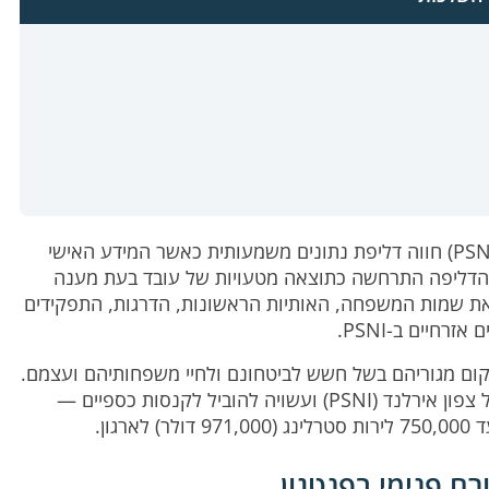
באוגוסט 2023, שירות המשטרה של צפון אירלנד (PSNI) חווה דליפת נתונים משמעותית כאשר המידע האישי
הדליפה התרחשה כתוצאה מטעויות של עובד בעת מענה
מידע שהודלף כלל את שמות המשפחה, האותיות הראשונות, הדרגות, התפקידים
קום מגוריהם בשל חשש לביטחונם ולחיי משפחותיהם ועצמם.
הדליפה גרמה גם לנזק תדמיתי לשירות המשטרה של צפון אירלנד (PSNI) ועשויה להוביל לקנסות כספיים —
גון.