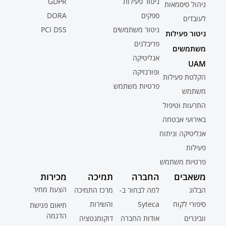
ניטור פעילות
GDPR
ניהול סיסמאות
ספקים
DORA
לעובדים
ניטור משתמשים
PCI DSS
ניטור פעילות
פריבלגים
משתמשים
אנליטיקה
UAM
ופורנזיקה
הקלטת פעילות
פרטיות משתמש
משתמש
התרעות וטיפול
באירועי אבטחה
אנליטיקה וניתוח
פעילות
פרטיות משתמש
משאבים
החברה
תמיכה
מכירות
הצעת מחיר
הבלוג
למה לבחור ב-
מרכז התמיכה
סיפורי לקוח
Syteca
והשירות
תיאום פגישת
הדגמה
וובינרים
אודות החברה
דוקומנטציה