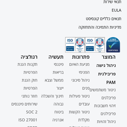
תנאי שירות
EULA
תנאים כלליים קונסיסט
מדיניות התמיכה והתחזוקה
המוצר
פתרונות
תעשיה
רגולציה
מניעת האיום
פיננסי
תקנות הגנת
ניהול גישה
הפנימי
בריאות
הפרטיות
פריבילגית
ניהול סיכוני
ממשל וצבא
חוק הגנת
PAM
פנים
ייצור
הפרטיות
ניטור משתמשים
ניטור פעילות
חינוך והשכלה
חוזר נותני
פריבלגים
עובדים
גבוהה
שירותים פיננסים
זיהוי חשבונות
ניטור הקשות
ביטוח
SOC 2
פריבילגים
מקלדת
אנרגיה
ISO 27001
ניהול זהויות