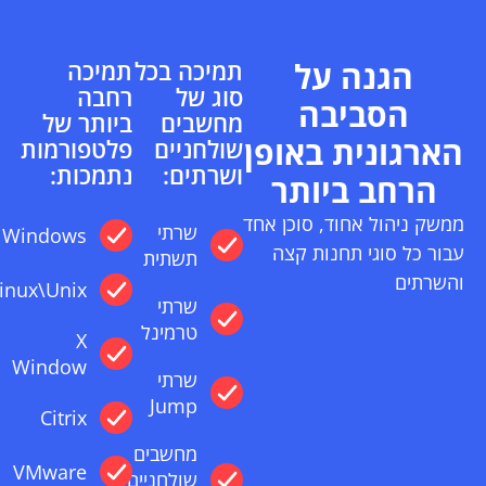
הגנה על
תמיכה בכל
תמיכה
סוג של
רחבה
הסביבה
מחשבים
ביותר של
הארגונית באופן
שולחניים
פלטפורמות
ושרתים:
נתמכות:
הרחב ביותר
ממשק ניהול אחוד, סוכן אחד
שרתי
Windows
עבור כל סוגי תחנות קצה
תשתית
והשרתים
Linux\Unix
שרתי
טרמינל
X
Window
שרתי
Jump
Citrix
מחשבים
VMware
שולחניים