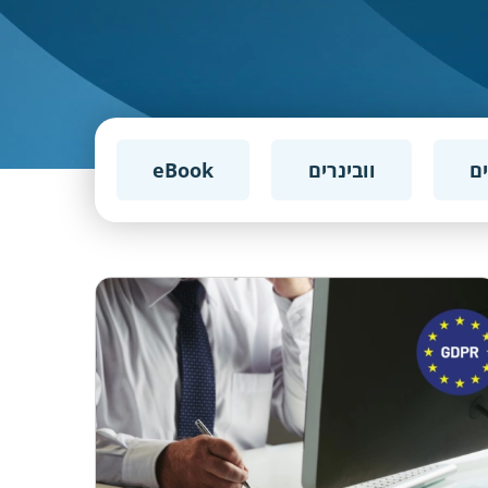
ים
וובינרים
eBook