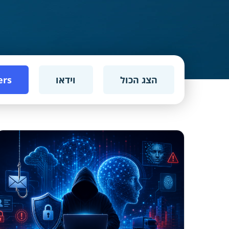
הצג הכול
וידאו
ers