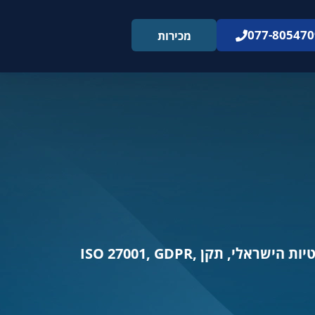
077-805470
מכירות
תובנות מעשיות לניהול סיכוני סייבר, הגנה על מידע ועמידה ברגולציות – כולל חוק הגנת הפרטיות הישראלי, תקן ISO 27001, GDPR,