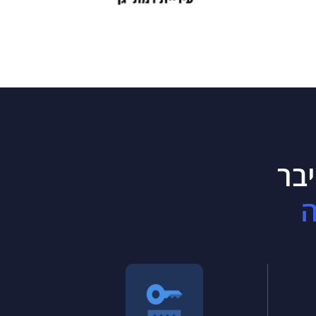
יבר
ה