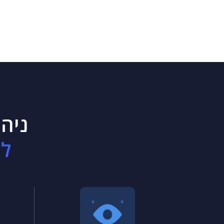
ניהו
למ