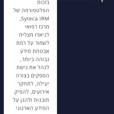
הסיבה ליישום
בזכות
Syteca IRM
הפלטפורמה של
הייתה להבטיח
Syteca IRM,
מעקב מלא על
מרכז רפואי
פעילות ספקים
לניאדו מצליח
בזמן אמת
לשמור על רמת
ובהקלטות, גם
אבטחת מידע
בחיבורים מרחוק.
גבוהה ביותר,
כגוף תקשורת
לנהל את גישת
מוביל, אבטחת
הספקים בצורה
מידע והגנת
יעילה, לתחקר
הרצל כהן
מנהל תשתיות
פרטיות קריטיים
אירועים, להפיק
עבורנו.
תובנות ולהגן על
המערכת
המידע הארגוני