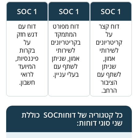
SOC 1
SOC 1
SOC 1
דוח קצר
דוח מפורט
דוח עם
על
המתמקד
דגש חזק
קריטריונים
בקריטריונים
על
לשירותי
לשירותי
בקרות
אמון,
אמון, שניתן
פיננסיות,
שניתן
לשתף עם
המיועד
לשתף עם
בעלי עניין.
לרואי
הציבור
חשבון.
הרחב.
כל קטגוריה של דוחותSOC כוללת
שני סוגי דוחות: