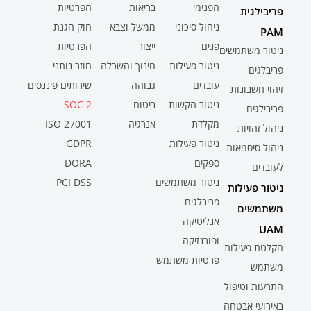
הפנימי
בריאות
הפרטיות
פריבילגית
ניהול סיכוני
ממשל וצבא
חוק הגנת
PAM
פנים
ייצור
הפרטיות
ניטור משתמשים
ניטור פעילות
חינוך והשכלה
חוזר נותני
פריבלגים
עובדים
גבוהה
שירותים פיננסים
זיהוי חשבונות
ניטור הקשות
ביטוח
SOC 2
פריבילגים
מקלדת
אנרגיה
ISO 27001
ניהול זהויות
ניטור פעילות
GDPR
ניהול סיסמאות
ספקים
DORA
לעובדים
ניטור משתמשים
PCI DSS
ניטור פעילות
פריבלגים
משתמשים
אנליטיקה
UAM
ופורנזיקה
הקלטת פעילות
פרטיות משתמש
משתמש
התרעות וטיפול
באירועי אבטחה