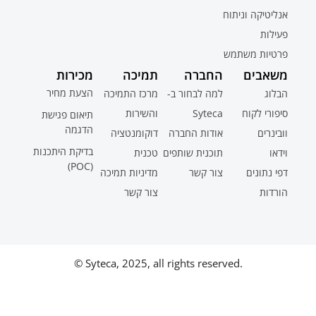
אנליטיקה וניתוח
פעילות
פרטיות משתמש
משאבים
החברה
תמיכה
מכירות
הצעת מחיר
הבלוג
למה לבחור ב-
מרכז התמיכה
סיפורי לקוח
Syteca
והשירות
תיאום פגישת
הדגמה
וובינרים
אודות החברה
דוקומנטציה
בדיקת היתכנות
וידאו
תוכנית שותפים
טכנית
(POC)
דפי נתונים
צור קשר
מדיניות תמיכה
הורדות
צור קשר
© Syteca, 2025, all rights reserved.