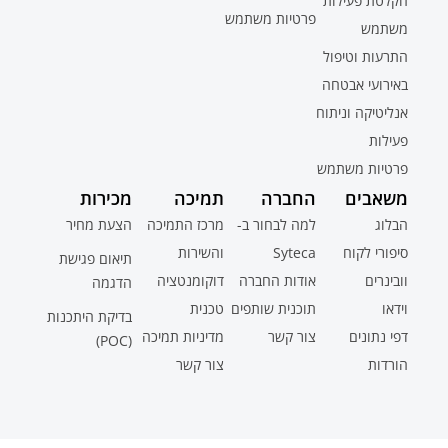
הקלטת פעילות
פרטיות משתמש
משתמש
התרעות וטיפול
באירועי אבטחה
אנליטיקה וניתוח
פעילות
פרטיות משתמש
משאבים
החברה
תמיכה
מכירות
הבלוג
למה לבחור ב-
מרכז התמיכה
הצעת מחיר
סיפורי לקוח
Syteca
והשירות
תיאום פגישת
וובינרים
אודות החברה
דוקומנטציה
הדגמה
וידאו
תוכנית שותפים
טכנית
בדיקת היתכנות
דפי נתונים
צור קשר
מדיניות תמיכה
(POC)
הורדות
צור קשר