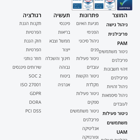
המוצר
פתרונות
תעשיה
רגולציה
מניעת האיום
פיננסי
תקנות הגנת
ניהול גישה
הפנימי
בריאות
הפרטיות
פריבילגית
ניהול סיכוני
ממשל וצבא
חוק הגנת
PAM
פנים
ייצור
הפרטיות
ניטור משתמשים
ניטור פעילות
חינוך והשכלה
חוזר נותני
פריבלגים
עובדים
גבוהה
שירותים פיננסים
זיהוי חשבונות
ניטור הקשות
ביטוח
SOC 2
פריבילגים
מקלדת
אנרגיה
ISO 27001
ניהול זהויות
ניטור פעילות
GDPR
ניהול סיסמאות
ספקים
DORA
לעובדים
ניטור משתמשים
PCI DSS
ניטור פעילות
פריבלגים
משתמשים
אנליטיקה
UAM
ופורנזיקה