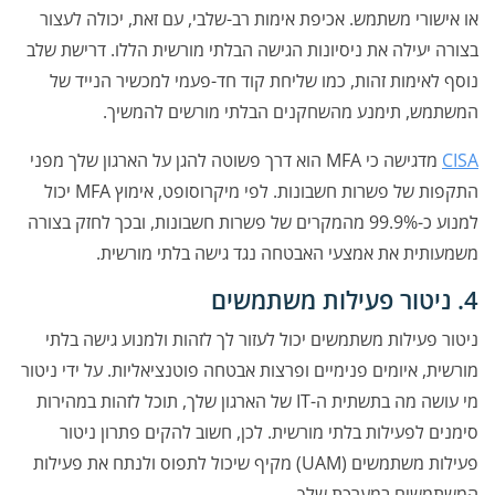
או אישורי משתמש. אכיפת אימות רב-שלבי, עם זאת, יכולה לעצור
בצורה יעילה את ניסיונות הגישה הבלתי מורשית הללו. דרישת שלב
נוסף לאימות זהות, כמו שליחת קוד חד-פעמי למכשיר הנייד של
המשתמש, תימנע מהשחקנים הבלתי מורשים להמשיך.
CISA
מדגישה כי MFA הוא דרך פשוטה להגן על הארגון שלך מפני
התקפות של פשרות חשבונות. לפי מיקרוסופט, אימוץ MFA יכול
למנוע כ-99.9% מהמקרים של פשרות חשבונות, ובכך לחזק בצורה
משמעותית את אמצעי האבטחה נגד גישה בלתי מורשית.
4. ניטור פעילות משתמשים
ניטור פעילות משתמשים יכול לעזור לך לזהות ולמנוע גישה בלתי
מורשית, איומים פנימיים ופרצות אבטחה פוטנציאליות. על ידי ניטור
מי עושה מה בתשתית ה-IT של הארגון שלך, תוכל לזהות במהירות
סימנים לפעילות בלתי מורשית. לכן, חשוב להקים פתרון ניטור
פעילות משתמשים (UAM) מקיף שיכול לתפוס ולנתח את פעילות
המשתמשים במערכת שלך.