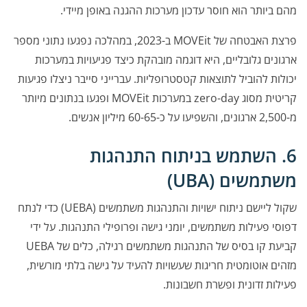
מהם ביותר הוא חוסר עדכון מערכות ההגנה באופן מיידי.
פרצת האבטחה של MOVEit ב-2023, במהלכה נפגעו נתוני מספר
ארגונים גלובליים, היא דוגמה מובהקת כיצד פגיעויות במערכות
יכולות להוביל לתוצאות קטסטרופליות. עברייני סייבר ניצלו פגיעות
קריטית מסוג zero-day במערכות MOVEit ופגעו בנתונים מיותר
מ-2,500 ארגונים, והשפיעו על כ-60-65 מיליון אנשים.
6. השתמש בניתוח התנהגות
משתמשים (UBA)
שקול ליישם ניתוח ישויות והתנהגות משתמשים (UEBA) כדי לנתח
דפוסי פעילות משתמשים, יומני גישה ופרופילי התנהגות. על ידי
קביעת קו בסיס של התנהגות משתמשים רגילה, כלים של UEBA
מזהים אוטומטית חריגות שעשויות להעיד על גישה בלתי מורשית,
פעילות זדונית ופשרת חשבונות.