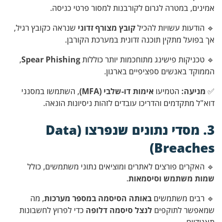
אמינים, במטרה לגרום לקורבנות למסור פרטי כניסה.
🔹 הודעות עשויות להכיל
קובץ מצורף זדוני
שנראה כקובץ רגיל,
אך בפועל מתקין תוכנה זדונית במערכת הקורבן.
🔹 טכניקות פישינג מתוחכמות יותר כוללות
Spear Phishing
,
הממוקד באנשים ספציפיים בארגון.
✅
מניעה:
הטמיעו
אימות דו-שלבי (MFA)
, השתמשו במסנני
דוא"ל מתקדמים והדריכו עובדים לזהות ניסיונות הונאה.
3. מסדי נתונים שנפרצו (Data
Breaches)
🔹 האקרים פורצים לאתרים ומוציאים נתוני משתמשים, כולל
שמות משתמש וסיסמאות
.
🔹 רבים משתמשים
באותה הסיסמה במספר מערכות
, מה
שמאפשר לתוקפים
לנצל סיסמה דלופה
כדי לפרוץ לחשבונות