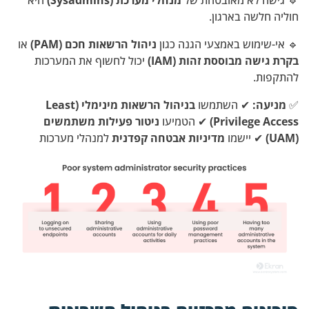
🔹 גישה לא מאובטחת של
מנהלי מערכת (Sysadmins)
היא
חוליה חלשה בארגון.
🔹 אי-שימוש באמצעי הגנה כגון
ניהול הרשאות חכם (PAM)
או
בקרת גישה מבוססת זהות (IAM)
יכול לחשוף את המערכות
להתקפות.
✅
מניעה:
✔ השתמשו
בניהול הרשאות מינימלי (Least
Privilege Access)
✔ הטמיעו
ניטור פעילות משתמשים
(UAM)
✔ יישמו
מדיניות אבטחה קפדנית
למנהלי מערכות