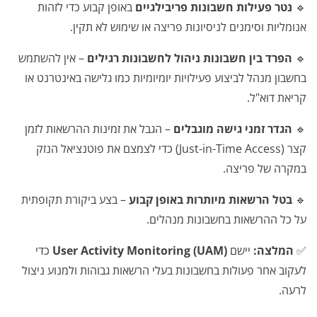
🔹
נטר פעילות חשבונות פריבילגיים
באופן קבוע כדי לזהות
אנומליות וסימנים לניסיונות פריצה או שימוש לא תקין.
🔹
הפרד בין חשבונות ניהול לחשבונות רגילים
– אין להשתמש
בחשבון מנהל לביצוע פעילויות יומיומיות כמו גלישה באינטרנט או
קריאת דוא"ל.
🔹
הגדר זמני גישה מוגבלים
– הגבל את זמינות ההרשאות לזמן
קצר (Just-in-Time Access) כדי לצמצם את פוטנציאל הנזק
במקרה של פריצה.
🔹
בטל הרשאות מיותרות באופן קבוע
– בצע ביקורת תקופתית
על כל ההרשאות בחשבונות מנהלים.
✅
המלצה:
יישם
User Activity Monitoring (UAM)
כדי
לעקוב אחר פעולות בחשבונות בעלי הרשאות גבוהות ולמנוע ניצול
לרעה.