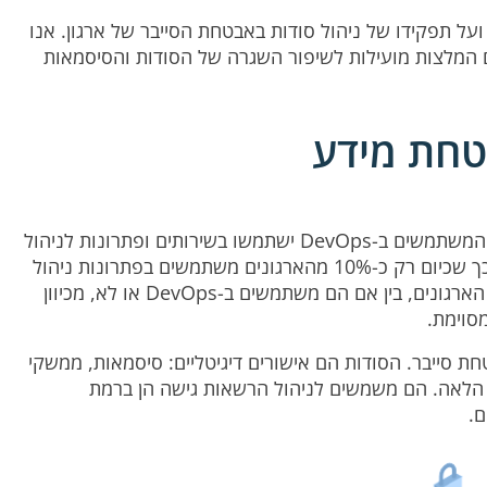
ועל תפקידו של ניהול סודות באבטחת הסייבר של ארגון. אנו
ם המלצות מועילות לשיפור השגרה של הסודות והסיסמאות
בטחת מידע
, עד 2021, יותר ממחצית מהארגונים המשתמשים ב-DevOps ישתמשו בשירותים ופתרונות לניהול
סודות מבוססי PAM. זו תחזית מבטיחה, בהתחשב בכך שכיום רק כ-10% מהארגונים משתמשים בפתרונות ניהול
סודות. יחד עם זאת, ניהול סודות הוא חיוני עבור כל הארגונים, בין אם הם משתמשים ב-DevOps או לא, מכיוון
סוימת.
חת סייבר.
הסודות
הם אישורים דיגיטליים: סיסמאות, ממשקי
מפתחות SSH, אסימונים וכן הלאה. הם משמשים לניהול הרשאות גישה הן ברמת
ם.