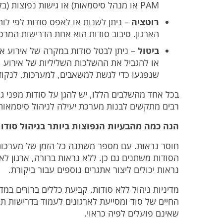
PAM או מנהל סיסמאות) או גישות נפוצות (בקובץ טקסט, ב- דיסק משותף וכו').
רוטציה
– ניתן לשנות או לאפס סודות לפי לו
הארגון. סיבוב סודות הוא אחת הדרישות המרכז
ביטול
– ניתן לבטל סודות במקרה של אירוע אב
או להגביל את ההשלכות השליליות של אירוע ו
שנפגעו כדי לגשת למשאבים, למערכות, לנקודו
בכל אחד מהשלבים הללו, יש להגן על סודות מפני גי
רבים מתקשים לבנות מערכת יעילה לניהול סיסמאות
הנה כמה מהבעיות הנפוצות ביותר בניהול סודות
חוסר נראות
. עם מספר משתנה כל הזמן של מערכות,
הסודות משתנים גם כן. ללא נראות ברורה, ארגון לא
נראות יכולים ליצור אתגרים נוספים עבור ביקורת.
מדיניות ניהול ללא סודות
. קביעת כללים ברורים במ
החיים של סוד ומסייעת לארגונים לעמוד בדרישות תקנ
שאינם פועלים לפיה כראוי.