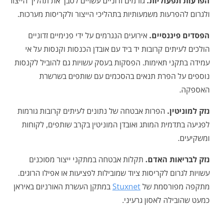
הפרעות תפעוליות.
גורמים זדוניים עשויים לסבך את תהליך הייצור
ולגרום להפרעות משמעותיות בתהליכי הייצור ולקריסות מערכות.
הפסדים פיננסיים.
אירועים הנגרמים על ידי פנימיים זדוניים
הולכים לעיתים קרובות יד ביד עם אובדן הכנסות וקנסות על אי
עמידה בתקני תאימות. הפסקות בעסק עשויות גם להוביל לקנסות
נוספים על הפרת תנאים בהסכמים עם שותפים בשרשרת
האספקה.
נזק למוניטין.
הפרות אבטחה של נתונים לעיתים קרובות גורמות
לפגיעה בתדמית המותג ואובדן המוניטין בקרב שותפים, לקוחות
ומשקיעים.
נזק לבריאות האדם.
תקלות אבטחה במתקני ייצור מסוכנים
עשויות לגרום לקריסות ציוד שמובילות לפציעות או אפילו הרוגים.
מתקפה מפורסמת של
Stuxnet
במתקן העשרת האורניום באיראן
כמעט שהובילה לאסון גרעיני.