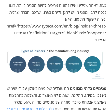
כעת, לאחר שגילינו אילו נתונים צריכים להיות מוגנים ביותר, בואו
ננסה להבין מפני מי יש להגן עליהם בארגון שלכם. חברה יצרנית
עשויה לשקול את סוגי ה< a
href="https://www.syteca.com/en/blog/insider-threat-
definition" target="_blank" rel="noopener">פנימיים
הבאים:
פנימיים בלתי מכוונים
הם עובדים שפוגעים בארגון על ידי שימוש
לא נכון במידע, התקנת יישומים לא מאושרים, ורשלנות בהמלצות
לאמצעי אבטחת סייבר. סוג זה של פנימיים מהווה 56% מכלל
התקריות הקשורות לפנימיים, לפי
דו"ח עלות איומי פנימיים גלובלי