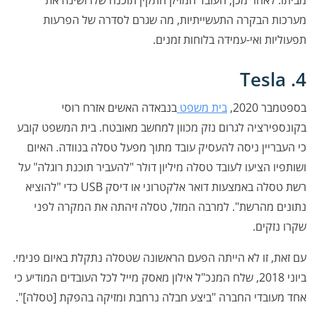
מביתו. לאחר מכן, העובד המזיק התקין תוכנה שלו ושינה את
מערכות הבקרה התעשייתיות, מה שגרם לסדרה של הפרעות
תפעוליות ואי-עמידה בלוחות זמנים.
4. Tesla
בספטמבר 2020,
בית משפט
בנבאדה האשים אזרח רוסי
בקונספירציה לגרום נזק מכוון למחשב מאובטח. בית המשפט קובע
כי העבריין ניסה להעסיק עובד מתוך מפעל טסלה בנוודה. האיום
ושותפיו הציעו לעובד טסלה מיליון דולר "להעביר תוכנת רוגלה" על
רשת טסלה באמצעות דואר אלקטרוני או דיסק USB כדי "להוציא
נתונים מהרשת". למרבה המזל, טסלה זיהתה את המקרה לפני
שקרו נזקים.
עם זאת, זו לא הייתה הפעם הראשונה שטסלה נתקלת באיום פנימי.
ביוני 2018, שלח המנכ"ל אילון מאסק מייל לכל העובדים המודיע כי
אחד מעובדי החברה "ביצע חבלה נרחבת ומזיקה בהפקת [טסלה]".