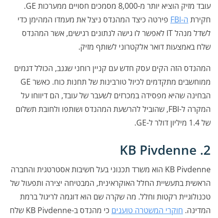
עובד מזיק הוציא יותר מ-8,000 מסמכים חסויים ממערכות GE.
חקירת
ה-FBI
פירטה כיצד המהנדס ניצל את מעמדו המהימן כדי
לשדל מנהל IT לאפשר לו גישה לנתונים רגישים, אשר המהנדס
שלח באמצעות דואר אלקטרוני לשותף מזיק.
המהנדס הזה הקים עסק חדש עם קניין רוחני שגנב, הכולל דגמים
ממוחשבים מתקדמים לכיול טורבינות של תחנות כוח. כאשר GE
הבחינה שהיא מפסידה במכרזים לשעבר של עובד, הם דיווחו על
המקרה ל-FBI, שהוביל להרשעת המהנדס ושותפו ולחובת תשלום
של 1.4 מיליון דולר ל-GE.
2. KB Pivdenne
KB Pivdenne הוא משרד תכנוני בעל חשיבות אסטרטגית והחברה
הראשית בתעשיית החלל האוקראינית, המבטיחה יצירה ותפעול של
טכנולוגיית רקטות וחלל. מה שקרה שם הוא דוגמה לריגול ברמת
המדינה.
חוקרי המשטרה טוענים
כי מהנדס ב-KB Pivdenne שלח