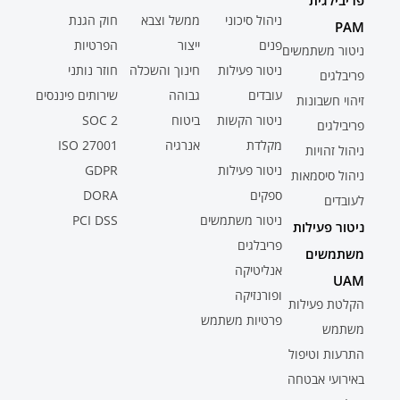
פריבילגית
ניהול סיכוני
ממשל וצבא
חוק הגנת
PAM
פנים
ייצור
הפרטיות
ניטור משתמשים
ניטור פעילות
חינוך והשכלה
חוזר נותני
פריבלגים
עובדים
גבוהה
שירותים פיננסים
זיהוי חשבונות
ניטור הקשות
ביטוח
SOC 2
פריבילגים
מקלדת
אנרגיה
ISO 27001
ניהול זהויות
ניטור פעילות
GDPR
ניהול סיסמאות
ספקים
DORA
לעובדים
ניטור משתמשים
PCI DSS
ניטור פעילות
פריבלגים
משתמשים
אנליטיקה
UAM
ופורנזיקה
הקלטת פעילות
פרטיות משתמש
משתמש
התרעות וטיפול
באירועי אבטחה