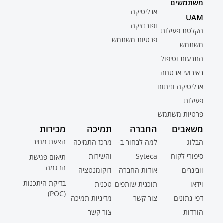
משתמשים
אנליטיקה
UAM
ופורנזיקה
הקלטת פעילות
פרטיות משתמש
משתמש
התרעות וטיפול
באירועי אבטחה
אנליטיקה וניתוח
פעילות
פרטיות משתמש
משאבים
החברה
תמיכה
מכירות
הצעת מחיר
הבלוג
למה לבחור ב-
מרכז התמיכה
סיפורי לקוח
Syteca
והשירות
תיאום פגישת
הדגמה
וובינרים
אודות החברה
דוקומנטציה
בדיקת היתכנות
וידאו
תוכנית שותפים
טכנית
(POC)
דפי נתונים
צור קשר
מדיניות תמיכה
הורדות
צור קשר