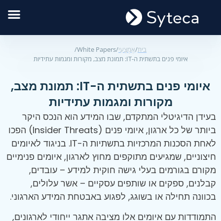
בית
/
אֶמְצָעִי
/
White Papers
/
איומי פנים בתשתית ה-IT: תמונת מצב, מקורות ומגמות עתידיות
איומי פנים בתשתית ה-IT: תמונת מצב,
מקורות ומגמות עתידיות
בעידן הדיגיטלי המתקדם, שבו המידע הוא הנכס היקר
ביותר של כל ארגון, איומי פנים (Insider Threats) הפכו
לאחת הסכנות המרכזיות בתשתיות ה-IT. בניגוד לאיומים
חיצוניים, שמגיעים מתוקפים מחוץ לארגון, איומים פנימיים
מקורם בגורמים בעלי גישה חוקית למידע – עובדים,
קבלנים, ספקים או שותפים עסקיים – אשר עלולים,
בכוונה תחילה או בשוגג, לפגוע באבטחת המידע הארגוני.
התמודדות עם איומים אלו מציבה אתגר ייחודי לארגונים,