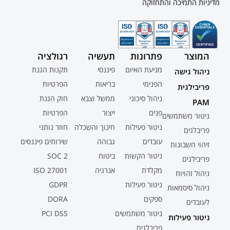
מדיניות התמיכה והתחזוקה
המוצר
פתרונות
תעשיה
רגולציה
מניעת האיום
פיננסי
תקנות הגנת
ניהול גישה
הפנימי
בריאות
הפרטיות
פריבילגית
ניהול סיכוני
ממשל וצבא
חוק הגנת
PAM
פנים
ייצור
הפרטיות
ניטור משתמשים
ניטור פעילות
חינוך והשכלה
חוזר נותני
פריבלגים
עובדים
גבוהה
שירותים פיננסים
זיהוי חשבונות
ניטור הקשות
ביטוח
SOC 2
פריבילגים
מקלדת
אנרגיה
ISO 27001
ניהול זהויות
ניטור פעילות
GDPR
ניהול סיסמאות
ספקים
DORA
לעובדים
ניטור משתמשים
PCI DSS
ניטור פעילות
פריבלגים