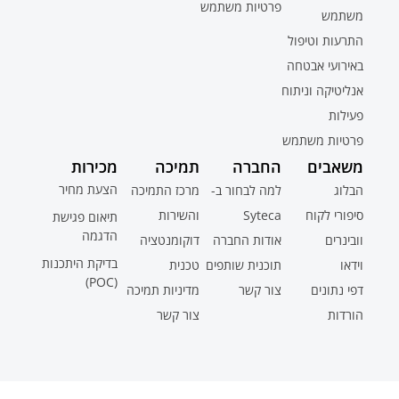
פרטיות משתמש
משתמש
התרעות וטיפול
באירועי אבטחה
אנליטיקה וניתוח
פעילות
פרטיות משתמש
משאבים
החברה
תמיכה
מכירות
הצעת מחיר
הבלוג
למה לבחור ב-
מרכז התמיכה
סיפורי לקוח
Syteca
והשירות
תיאום פגישת
הדגמה
וובינרים
אודות החברה
דוקומנטציה
בדיקת היתכנות
וידאו
תוכנית שותפים
טכנית
(POC)
דפי נתונים
צור קשר
מדיניות תמיכה
הורדות
צור קשר