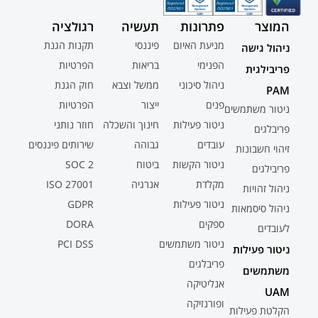
המוצר
פתרונות
תעשיה
רגולציה
מניעת האיום
פיננסי
תקנות הגנת
ניהול גישה
הפנימי
בריאות
הפרטיות
פריבילגית
ניהול סיכוני
ממשל וצבא
חוק הגנת
PAM
פנים
ייצור
הפרטיות
ניטור משתמשים
ניטור פעילות
חינוך והשכלה
חוזר נותני
פריבלגים
עובדים
גבוהה
שירותים פיננסים
זיהוי חשבונות
ניטור הקשות
ביטוח
SOC 2
פריבילגים
מקלדת
אנרגיה
ISO 27001
ניהול זהויות
ניטור פעילות
GDPR
ניהול סיסמאות
ספקים
DORA
לעובדים
ניטור משתמשים
PCI DSS
ניטור פעילות
פריבלגים
משתמשים
אנליטיקה
UAM
ופורנזיקה
הקלטת פעילות