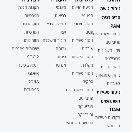
מניעת האיום
פיננסי
תקנות הגנת
ניהול גישה
הפנימי
בריאות
הפרטיות
פריבילגית
ניהול סיכוני
ממשל וצבא
חוק הגנת
PAM
פנים
ייצור
הפרטיות
ניטור משתמשים
ניטור פעילות
חינוך והשכלה
חוזר נותני
פריבלגים
עובדים
גבוהה
שירותים פיננסים
זיהוי חשבונות
ניטור הקשות
ביטוח
SOC 2
פריבילגים
מקלדת
אנרגיה
ISO 27001
ניהול זהויות
ניטור פעילות
GDPR
ניהול סיסמאות
ספקים
DORA
לעובדים
ניטור משתמשים
PCI DSS
ניטור פעילות
פריבלגים
משתמשים
אנליטיקה
UAM
ופורנזיקה
הקלטת פעילות
פרטיות משתמש
משתמש