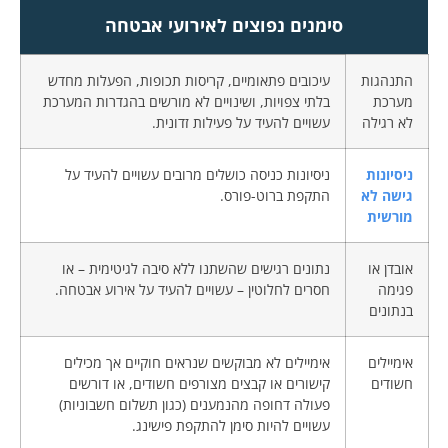
סימנים נפוצים לאירועי אבטחה
התנהגות
עיכובים פתאומיים, קריסות תכופות, הפעלות מחדש
מערכת
בלתי צפויות, ושינויים לא מורשים בהגדרות המערכת
לא רגילה
עשויים להעיד על פעילות זדונית.
ניסיונות
ניסיונות כניסה כושלים מרובים עשויים להעיד על
גישה לא
התקפת ברוט-פורס.
מורשית
אובדן או
נתונים רגישים שהשתנו ללא סיבה לגיטימית – או
פגימה
חסרים לחלוטין – עשויים להעיד על אירוע אבטחה.
בנתונים
אימיילים
אימיילים לא מבוקשים שנראים חוקיים אך מכילים
חשודים
קישורים או קבצים מצורפים חשודים, או דורשים
פעולה דחופה מהנמענים (כגון תשלום חשבוניות)
עשויים להיות סימן להתקפת פישינג.