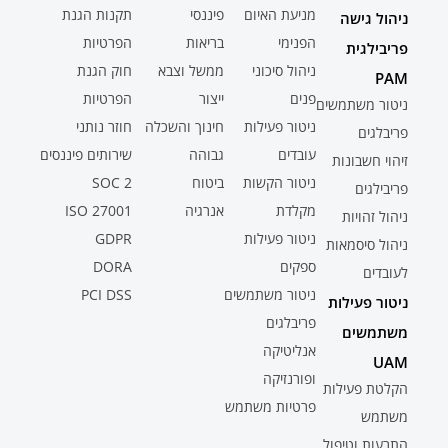
מניעת האיום
פיננסי
תקנות הגנת
ניהול גישה
הפנימי
בריאות
הפרטיות
פריבילגית
ניהול סיכוני
ממשל וצבא
חוק הגנת
PAM
פנים
ייצור
הפרטיות
ניטור משתמשים
ניטור פעילות
חינוך והשכלה
חוזר נותני
פריבלגים
עובדים
גבוהה
שירותים פיננסים
זיהוי חשבונות
ניטור הקשות
ביטוח
SOC 2
פריבילגים
מקלדת
אנרגיה
ISO 27001
ניהול זהויות
ניטור פעילות
GDPR
ניהול סיסמאות
ספקים
DORA
לעובדים
ניטור משתמשים
PCI DSS
ניטור פעילות
פריבלגים
משתמשים
אנליטיקה
UAM
ופורנזיקה
הקלטת פעילות
פרטיות משתמש
משתמש
התרעות וטיפול