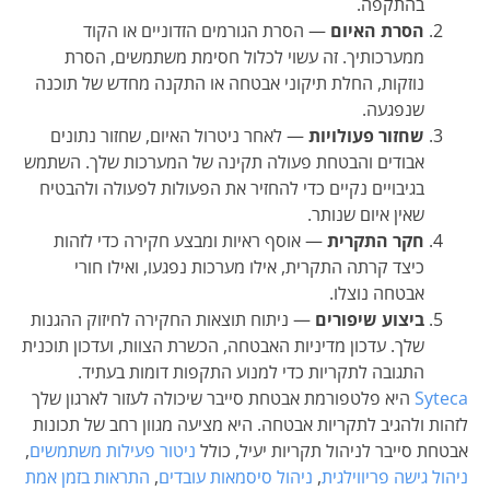
בהתקפה.
הסרת האיום
— הסרת הגורמים הזדוניים או הקוד
ממערכותיך. זה עשוי לכלול חסימת משתמשים, הסרת
נוזקות, החלת תיקוני אבטחה או התקנה מחדש של תוכנה
שנפגעה.
שחזור פעולויות
— לאחר ניטרול האיום, שחזור נתונים
אבודים והבטחת פעולה תקינה של המערכות שלך. השתמש
בגיבויים נקיים כדי להחזיר את הפעולות לפעולה ולהבטיח
שאין איום שנותר.
חקר התקרית
— אוסף ראיות ומבצע חקירה כדי לזהות
כיצד קרתה התקרית, אילו מערכות נפגעו, ואילו חורי
אבטחה נוצלו.
ביצוע שיפורים
— ניתוח תוצאות החקירה לחיזוק ההגנות
שלך. עדכון מדיניות האבטחה, הכשרת הצוות, ועדכון תוכנית
התגובה לתקריות כדי למנוע התקפות דומות בעתיד.
Syteca
היא פלטפורמת אבטחת סייבר שיכולה לעזור לארגון שלך
לזהות ולהגיב לתקריות אבטחה. היא מציעה מגוון רחב של תכונות
אבטחת סייבר לניהול תקריות יעיל, כולל
ניטור פעילות משתמשים
,
ניהול גישה פריווילגית
,
ניהול סיסמאות עובדים
,
התראות בזמן אמת