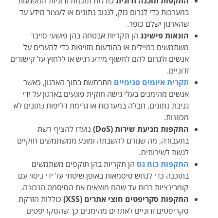
התקפות תוכנה זדונית
כוללות תוכנות זדוניות המפגעות
במערכות כדי לגרום נזק, לגנוב נתונים או לעצור מידע עד
שהארגון ישלם כופר.
הונאות פישינג
הן תקריות אבטחה בהן פושעי סייבר
משתמשים במיילים או בהודעות מזויפות כדי להערים על
אנשים ולגרום להם לחשוף מידע רגיש או ללחוץ על קישורים
זדוניים.
תקרית איומים פנימיים
מתרחשת בתוך הארגון, כאשר
אנשים מהימנים בעלי גישה חוקית פוגעים בארגון על ידי
גניבת נתונים, חבלה במערכות או גרימת דליפות נתונים לא
מכוונות.
התקפות מניעת שירות (DoS)
נועדו להציף רשת
בתעבורה, מה שגורם להשבתה ומונע ממשתמשים חוקיים
לגשת לשירותים.
התקפות כוח גס
הן תקריות בהן תוקפים משתמשים
בתוכנה כדי לנחש סיסמאות באופן שיטתי על ידי ניסוי עם
קומבינציות רבות עד שהם מוצאים את הסיסמה הנכונה.
התקפות סקריפטים חוצי אתרים (XSS)
כוללות הזרקת
סקריפטים זדוניים לאתרים מהימנים כך שהסקריפטים