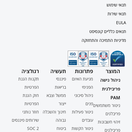
תנאי שימוש
תנאי שירות
EULA
תנאים כלליים קונסיסט
מדיניות התמיכה והתחזוקה
המוצר
פתרונות
תעשיה
רגולציה
מניעת האיום
פיננסי
תקנות הגנת
ניהול גישה
הפנימי
בריאות
הפרטיות
פריבילגית
ניהול סיכוני
ממשל וצבא
חוק הגנת
PAM
פנים
ייצור
הפרטיות
ניטור משתמשים
ניטור פעילות
חינוך והשכלה
חוזר נותני
פריבלגים
עובדים
גבוהה
שירותים פיננסים
זיהוי חשבונות
ניטור הקשות
ביטוח
SOC 2
פריבילגים