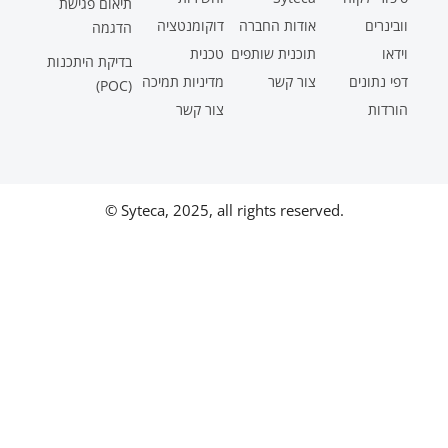
תיאום פגישת
וובינרים
אודות החברה
דוקומנטציה
הדגמה
וידאו
תוכנית שותפים
טכנית
בדיקת היתכנות
דפי נתונים
צור קשר
מדיניות תמיכה
(POC)
הורדות
צור קשר
© Syteca, 2025, all rights reserved.