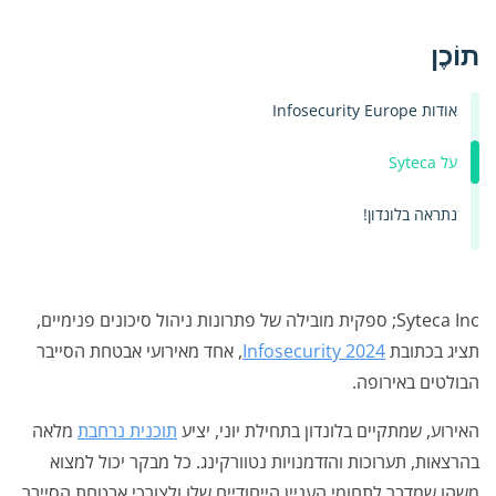
תוֹכֶן
אודות Infosecurity Europe
על Syteca
נתראה בלונדון!
Syteca Inc; ספקית מובילה של פתרונות ניהול סיכונים פנימיים,
תציג בכתובת
Infosecurity 2024
, אחד מאירועי אבטחת הסייבר
הבולטים באירופה.
האירוע, שמתקיים בלונדון בתחילת יוני, יציע
תוכנית נרחבת
מלאה
בהרצאות, תערוכות והזדמנויות נטוורקינג. כל מבקר יכול למצוא
משהו שמדבר לתחומי העניין הייחודיים שלו ולצורכי אבטחת הסייבר