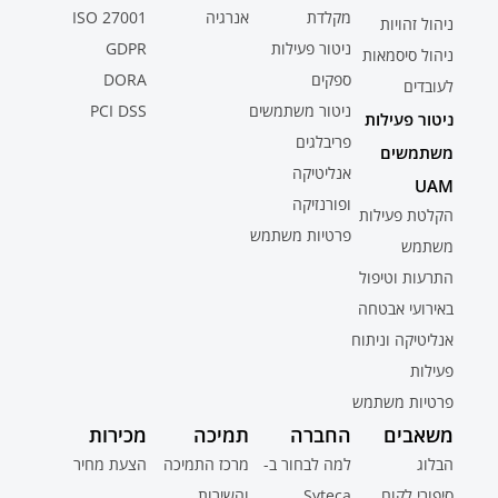
מקלדת
אנרגיה
ISO 27001
ניהול זהויות
ניטור פעילות
GDPR
ניהול סיסמאות
ספקים
DORA
לעובדים
ניטור משתמשים
PCI DSS
ניטור פעילות
פריבלגים
משתמשים
אנליטיקה
UAM
ופורנזיקה
הקלטת פעילות
פרטיות משתמש
משתמש
התרעות וטיפול
באירועי אבטחה
אנליטיקה וניתוח
פעילות
פרטיות משתמש
משאבים
החברה
תמיכה
מכירות
הבלוג
למה לבחור ב-
מרכז התמיכה
הצעת מחיר
סיפורי לקוח
Syteca
והשירות