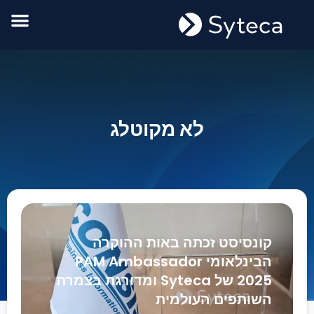
לא מקוטלג
קונסיסט זכתה באות ההוקרה
הבינלאומי PAM Ambassador
2025 של Syteca ומדורגת בצמרת
השותפים העולמית