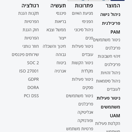
המוצר
פתרונות
תעשיה
רגולציה
מניעת האיום
פיננסי
תקנות הגנת
ניהול גישה
הפנימי
בריאות
הפרטיות
פריבילגית
ניהול סיכוני
ממשל וצבא
חוק הגנת
PAM
פנים
ייצור
הפרטיות
ניטור משתמשים
ניטור פעילות
חינוך והשכלה
חוזר נותני
פריבלגים
עובדים
גבוהה
שירותים פיננסים
זיהוי חשבונות
ניטור הקשות
ביטוח
SOC 2
פריבילגים
מקלדת
אנרגיה
ISO 27001
ניהול זהויות
ניטור פעילות
GDPR
ניהול סיסמאות
ספקים
DORA
לעובדים
ניטור משתמשים
PCI DSS
ניטור פעילות
פריבלגים
משתמשים
אנליטיקה
UAM
ופורנזיקה
הקלטת פעילות
פרטיות משתמש
משתמש