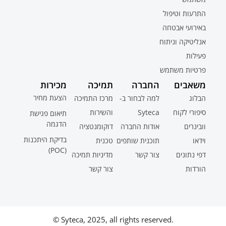
התרעות וטיפול
באירועי אבטחה
אנליטיקה וניתוח
פעילות
פרטיות משתמש
משאבים
החברה
תמיכה
מכירות
הצעת מחיר
הבלוג
למה לבחור ב-
מרכז התמיכה
סיפורי לקוח
Syteca
והשירות
תיאום פגישת
הדגמה
וובינרים
אודות החברה
דוקומנטציה
בדיקת היתכנות
וידאו
תוכנית שותפים
טכנית
(POC)
דפי נתונים
צור קשר
מדיניות תמיכה
הורדות
צור קשר
© Syteca, 2025, all rights reserved.