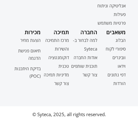
אנליטיקה וניתוח
פעילות
פרטיות משתמש
משאבים
החברה
תמיכה
מכירות
הבלוג
למה לבחור ב-
מרכז התמיכה
הצעת מחיר
סיפורי לקוח
Syteca
והשירות
תיאום פגישת
וובינרים
אודות החברה
דוקומנטציה
הדגמה
וידאו
תוכנית שותפים
טכנית
בדיקת היתכנות
דפי נתונים
צור קשר
מדיניות תמיכה
(POC)
הורדות
צור קשר
© Syteca, 2025, all rights reserved.