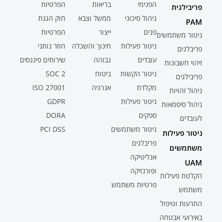
הפנימי
בריאות
הפרטיות
פריבילגית
ניהול סיכוני
ממשל וצבא
חוק הגנת
PAM
פנים
ייצור
הפרטיות
ניטור משתמשים
ניטור פעילות
חינוך והשכלה
חוזר נותני
פריבלגים
עובדים
גבוהה
שירותים פיננסים
זיהוי חשבונות
ניטור הקשות
ביטוח
SOC 2
פריבילגים
מקלדת
אנרגיה
ISO 27001
ניהול זהויות
ניטור פעילות
GDPR
ניהול סיסמאות
ספקים
DORA
לעובדים
ניטור משתמשים
PCI DSS
ניטור פעילות
פריבלגים
משתמשים
אנליטיקה
UAM
ופורנזיקה
הקלטת פעילות
פרטיות משתמש
משתמש
התרעות וטיפול
באירועי אבטחה