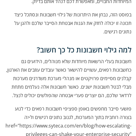
המיוחדות החבויים, ומאפשרת לכם לנהל אותם בדיוק.
בפוסט הזה, נבחן את היתרונות של גילוי חשבונות ונסתכל כיצד
תכונה זו יכולה לחזק את הגנות אבטחת הסייבר שלכם ולהגן על
נתונים רגישים.
למה גילוי חשבונות כל כך חשוב?
חשבונות בעלי הרשאות מיוחדות שלא מנוהלים, הידועים גם
כחשבונות רפאים, עשויים להישאר כאשר עובדים עוזבים את הארגון,
קבלנים מסיימים פרויקטים או מנהלי מערכת משדרגים מערכות
מבלי לבטל חשבונות ישנים. כאשר חשבונות אלה נעלמים מתחת
לרדאר שלכם, הם יוצרים פערי אבטחה שהפולשים יכולים לנצל.
פושעי סייבר מחפשים באופן ספציפי חשבונות רפאים כדי לנוע
בצורה רוחבית בתוך המערכות, לגנוב נתונים רגישים ול<ה
href="https://www.syteca.com/en/blog/how-escalating-
privileges-can-shake-your-enterprise-security"