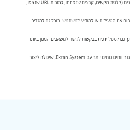
במערכת Ekran System, היא מקליטה את פעילותם של עובדיך באמצעות וידאו, מטא-נתונים (קלטת מקשים, קבצים שנפתחו, כתובות URL שנצפו,
פשרויות לחסום את הפעילות או להודיע למשתמש. תוכל גם להגדיר
 לחיצות. באפשרותך גם לטפל ידנית בבקשות לגישה למשאבים המגון ביותר
עם המוניטורינג המתמשך, קל לאסוף את מימוש הבקרה ולחקור אירועי אבטחה. ישנם גם דיווחים נוחים יותר עם Ekran System, שיכולה ליצור