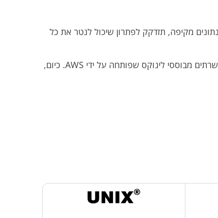
לינוקס. כדי להבטיח אבטחת נתונים מקיפה, תזדקק לפתרון שיכול לנטר את כל
ניתן לפרוס את מערכת Ekran על מגוון רחב של פלטפורמות, כולל Amazon Linux 2 — מערכת ההפעלה לשרתים מבוססי לינוקס שפותחה על ידי AWS. כיום,