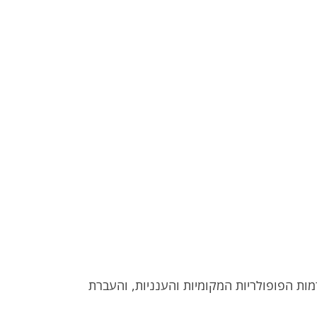
פריסה פשוטה, תמיכה בכל הפלטפורמות הפופולריות המקומיות והענניות, והעברת