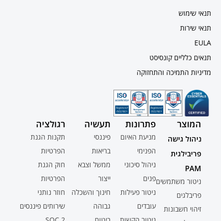
תנאי שימוש
תנאי שירות
EULA
תנאים כלליים קונסיסט
מדיניות התמיכה והתחזוקה
המוצר
פתרונות
תעשיה
רגולציה
מניעת האיום
פיננסי
תקנות הגנת
ניהול גישה
הפנימי
בריאות
הפרטיות
פריבילגית
ניהול סיכוני
ממשל וצבא
חוק הגנת
PAM
פנים
ייצור
הפרטיות
ניטור משתמשים
ניטור פעילות
חינוך והשכלה
חוזר נותני
פריבלגים
עובדים
גבוהה
שירותים פיננסים
זיהוי חשבונות
ניטור הקשות
ביטוח
SOC 2