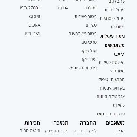
פריבילגים
מקלדת
אנרגיה
ISO 27001
ניהול זהויות
ניטור פעילות
GDPR
ניהול סיסמאות
ספקים
DORA
לעובדים
ניטור משתמשים
PCI DSS
ניטור פעילות
פריבלגים
משתמשים
אנליטיקה
UAM
ופורנזיקה
הקלטת פעילות
פרטיות משתמש
משתמש
התרעות וטיפול
באירועי אבטחה
אנליטיקה וניתוח
פעילות
פרטיות משתמש
משאבים
החברה
תמיכה
מכירות
הצעת מחיר
הבלוג
למה לבחור ב-
מרכז התמיכה