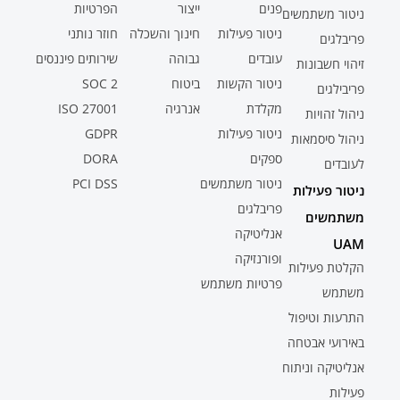
פנים
ייצור
הפרטיות
ניטור משתמשים
ניטור פעילות
חינוך והשכלה
חוזר נותני
פריבלגים
עובדים
גבוהה
שירותים פיננסים
זיהוי חשבונות
ניטור הקשות
ביטוח
SOC 2
פריבילגים
מקלדת
אנרגיה
ISO 27001
ניהול זהויות
ניטור פעילות
GDPR
ניהול סיסמאות
ספקים
DORA
לעובדים
ניטור משתמשים
PCI DSS
ניטור פעילות
פריבלגים
משתמשים
אנליטיקה
UAM
ופורנזיקה
הקלטת פעילות
פרטיות משתמש
משתמש
התרעות וטיפול
באירועי אבטחה
אנליטיקה וניתוח
פעילות