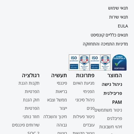
תנאי שימוש
תנאי שירות
EULA
תנאים כלליים קונסיסט
מדיניות התמיכה והתחזוקה
המוצר
פתרונות
תעשיה
רגולציה
מניעת האיום
פיננסי
תקנות הגנת
ניהול גישה
הפנימי
בריאות
הפרטיות
פריבילגית
ניהול סיכוני
ממשל וצבא
חוק הגנת
PAM
פנים
ייצור
הפרטיות
ניטור משתמשים
ניטור פעילות
חינוך והשכלה
חוזר נותני
פריבלגים
עובדים
גבוהה
שירותים פיננסים
זיהוי חשבונות
ניטור הקשות
ביטוח
SOC 2