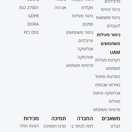
פריבילגים
מקלדת
אנרגיה
ISO 27001
ניהול זהויות
ניטור פעילות
GDPR
ניהול סיסמאות
ספקים
DORA
לעובדים
ניטור משתמשים
PCI DSS
ניטור פעילות
פריבלגים
משתמשים
אנליטיקה
UAM
ופורנזיקה
הקלטת פעילות
פרטיות משתמש
משתמש
התרעות וטיפול
באירועי אבטחה
אנליטיקה וניתוח
פעילות
פרטיות משתמש
משאבים
החברה
תמיכה
מכירות
הצעת מחיר
הבלוג
למה לבחור ב-
מרכז התמיכה