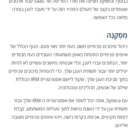
בנוסף, Syteca מציעה
את מודל הפריסה של SaaS
עבור ארגונים
שעומדים בקצב של העולם המהיר הזה על ידי מעבר לענן בצורה
מלאה ככל האפשר.
מַסְקָנָה
ניהול סיכונים פנימיים חשוב כעת יותר מאי פעם. הנוף הכולל של
איומים פנימיים התפתח באופן משמעותי: העובדים כעת מבוזרים
יותר, הנתונים עברו לענן, וכלי אבטחה מיושנים עשויים לא להיות
יעילים יותר עבור תשתית הענן שלך. כדי להפחית סיכונים פנימיים
בתוך סביבת הענן שלך, שקול ליישם אסטרטגיית IRM הכוללת
שילוב של אנשים, תהליכים וטכנולוגיה.
עם Syteca, אתה יכול לשפר את אסטרטגיית ה-IRM שלך עבור
תשתית ענן על ידי השגת נראות לתוך פעילות המשתמש, קבלת
דוחות מקיפים, אכיפת בקרות גישה, זיהוי איומים פנימיים ותגובה
אליהם.