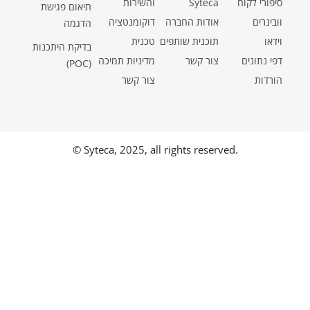
סיפורי לקוח
Syteca
והשירות
תיאום פגישת
וובינרים
אודות החברה
דוקומנטציה
הדגמה
וידאו
תוכנית שותפים
טכנית
בדיקת היתכנות
דפי נתונים
צור קשר
מדיניות תמיכה
(POC)
הורדות
צור קשר
© Syteca, 2025, all rights reserved.