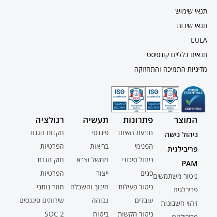
תנאי שימוש
תנאי שירות
EULA
תנאים כלליים קונסיסט
מדיניות התמיכה והתחזוקה
המוצר
פתרונות
תעשיה
רגולציה
מניעת האיום
פיננסי
תקנות הגנת
ניהול גישה
הפנימי
בריאות
הפרטיות
פריבילגית
ניהול סיכוני
ממשל וצבא
חוק הגנת
PAM
פנים
ייצור
הפרטיות
ניטור משתמשים
ניטור פעילות
חינוך והשכלה
חוזר נותני
פריבלגים
עובדים
גבוהה
שירותים פיננסים
זיהוי חשבונות
ניטור הקשות
ביטוח
SOC 2
פריבילגים