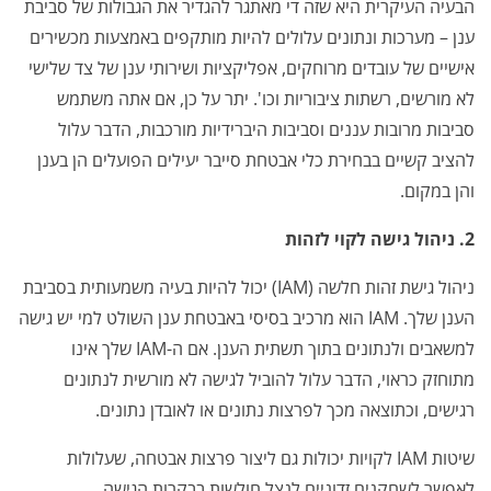
הבעיה העיקרית היא שזה די מאתגר להגדיר את הגבולות של סביבת
ענן – מערכות ונתונים עלולים להיות מותקפים באמצעות מכשירים
אישיים של עובדים מרוחקים, אפליקציות ושירותי ענן של צד שלישי
לא מורשים, רשתות ציבוריות וכו'. יתר על כן, אם אתה משתמש
סביבות מרובות עננים וסביבות היברידיות מורכבות, הדבר עלול
להציב קשיים בבחירת כלי אבטחת סייבר יעילים הפועלים הן בענן
והן במקום.
2. ניהול גישה לקוי לזהות
ניהול גישת זהות חלשה (IAM) יכול להיות בעיה משמעותית בסביבת
הענן שלך. IAM הוא מרכיב בסיסי באבטחת ענן השולט למי יש גישה
למשאבים ולנתונים בתוך תשתית הענן. אם ה-IAM שלך אינו
מתוחזק כראוי, הדבר עלול להוביל לגישה לא מורשית לנתונים
רגישים, וכתוצאה מכך לפרצות נתונים או לאובדן נתונים.
שיטות IAM לקויות יכולות גם ליצור פרצות אבטחה, שעלולות
לאפשר לשחקנים זדוניים לנצל חולשות בבקרות הגישה.