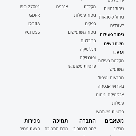
מקלדת
אנרגיה
ISO 27001
ניהול זהויות
ניטור פעילות
GDPR
ניהול סיסמאות
ספקים
DORA
לעובדים
ניטור משתמשים
PCI DSS
ניטור פעילות
פריבלגים
משתמשים
אנליטיקה
UAM
ופורנזיקה
הקלטת פעילות
פרטיות משתמש
משתמש
התרעות וטיפול
באירועי אבטחה
אנליטיקה וניתוח
פעילות
פרטיות משתמש
משאבים
החברה
תמיכה
מכירות
הבלוג
למה לבחור ב-
מרכז התמיכה
הצעת מחיר