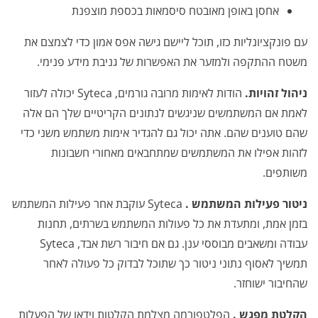
אחסן באופן מאובטח סיסמאות בכספת מוצפנת
עם פונקציונליות כזו, תוכל ליישם
גישה אפס אמון
כדי לצמצם את
משטח ההתקפה ולמזער את האפשרות של גניבת מידע פנימי.
ניהול זהויות.
הודות לאימות מרובה גורמים, Syteca יכולה לעזור
לאמת אם המשתמשים שניגשים לנתונים הקריטיים שלך הם אלה
שהם טוענים שהם. אתה יכול גם להגדיר אימות משתמש משני כדי
לזהות אפילו את המשתמשים שמתחבאים מאחורי חשבונות
משותפים.
ניטור פעילות המשתמש
.
Syteca עוקבת אחר פעילות המשתמש
בזמן אמת, ומתעדת את כל פעולות המשתמש בשרתים, תחנות
עבודה ומשאבים מבוססי ענן. גם אם חיבור רשת אבד, Syteca
תמשיך לאסוף נתוני ניטור כך שתוכל לבדוק כל פעולה לאחר
שהחיבור ישוחזר.
הקלטת מפגש
.
הפלטפורמה מצלמת הקלטות וידאו של הפעלות