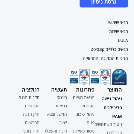
גרסת ניסיון
תנאי שימוש
תנאי שירות
EULA
תנאים כלליים קונסיסט
מדיניות התמיכה והתחזוקה
המוצר
פתרונות
תעשיה
רגולציה
מניעת האיום
פיננסי
תקנות הגנת
ניהול גישה
הפנימי
בריאות
הפרטיות
פריבילגית
ניהול סיכוני
ממשל וצבא
חוק הגנת
PAM
פנים
ייצור
הפרטיות
ניטור משתמשים
ניטור פעילות
חינוך והשכלה
חוזר נותני
פריבלגים