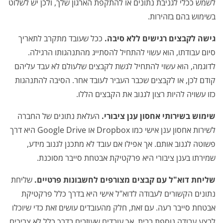
לשמש ככלי לגניבת נתונים או להתקפת הארגון שלך, ולכן יש לשלוט
בשימוש בהם בזהירות.
גישה לקבצים רגישים ללא סיבה.
ככל שעובד מתקרב לתאריך
סיום עבודתו, הוא עשוי להתחיל להסתייג מהתנהגותו הרגילה.
לדוגמה, הוא עשוי להתחיל לגשת לקבצים שלעולם לא עבד עליהם
קודם לכן, או לקבצים שכבר העביר לעובד אחר. הסיבה להתנהגות
כזו עשויה להיות רצון לגנוב את הקבצים הללו.
שימוש בשירותי אחסון ענן ציבורי.
העלאת נתונים של החברה
לשירות אחסון ענן אישי כמו Dropbox או Google Drive היא דרך
פשוטה לגנוב אותם. אך אפילו אם עובד לא מתכנן לגנוב מידע,
שמירתו בענן ציבורי היא פרקטיקת אבטחת סייבר מסוכנת.
שליחת דוא"ל עם קבצים מצורפים לחשבונות פרטיים.
שליחת
נתונים הקשורים לעבודה לדוא"ל אישי היא בדרך כלל פרקטיקת
אבטחת סייבר רעה. עם זאת, חלק מהעובדים עושים זאת כדי שיוכלו
לבצע עבודה נוספת בבית. אך עובדים שעוזבים בדרך כלל לא צריכים