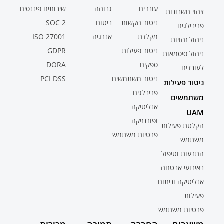
עובדים
גבוהה
שירותים פיננסים
זיהוי חשבונות
ניטור הקשות
ביטוח
SOC 2
פריבילגים
מקלדת
אנרגיה
ISO 27001
ניהול זהויות
ניטור פעילות
GDPR
ניהול סיסמאות
ספקים
DORA
לעובדים
ניטור משתמשים
PCI DSS
ניטור פעילות
פריבלגים
משתמשים
אנליטיקה
UAM
ופורנזיקה
הקלטת פעילות
פרטיות משתמש
משתמש
התרעות וטיפול
באירועי אבטחה
אנליטיקה וניתוח
פעילות
פרטיות משתמש