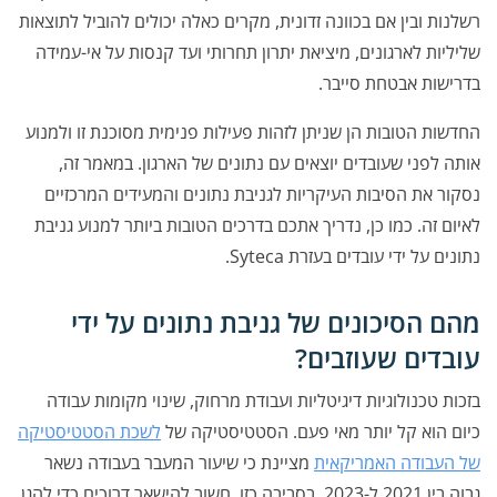
רשלנות ובין אם בכוונה זדונית, מקרים כאלה יכולים להוביל לתוצאות
שליליות לארגונים, מיציאת יתרון תחרותי ועד קנסות על אי-עמידה
בדרישות אבטחת סייבר.
החדשות הטובות הן שניתן לזהות פעילות פנימית מסוכנת זו ולמנוע
אותה לפני שעובדים יוצאים עם נתונים של הארגון. במאמר זה,
נסקור את הסיבות העיקריות לגניבת נתונים והמעידים המרכזיים
לאיום זה. כמו כן, נדריך אתכם בדרכים הטובות ביותר למנוע גניבת
נתונים על ידי עובדים בעזרת Syteca.
מהם הסיכונים של גניבת נתונים על ידי
עובדים שעוזבים?
בזכות טכנולוגיות דיגיטליות ועבודת מרחוק, שינוי מקומות עבודה
כיום הוא קל יותר מאי פעם. הסטטיסטיקה של
לשכת הסטטיסטיקה
של העבודה האמריקאית
מציינת כי שיעור המעבר בעבודה נשאר
גבוה בין 2021 ל-2023. בסביבה כזו, חשוב להישאר דרוכים כדי להגן