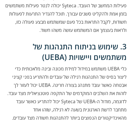
פעילות המחשב של העובד. Syteca יכולה לנטר פעילות משתמשים
בזמן אמת ולהקליט סשנים עבורך. תוכל להגדיר התרעות לפעולות
חשודות, לקבל התראות בכל פעם שמשתמש מבצע פעולה כזו,
ולראות בעצמך אם המשתמש עושה משהו חשוד.
3. שימוש בניתוח התנהגות של
משתמשים ויישויות (UEBA)
כלי UEBA משתמש במידול למידת מכונה ובינה מלאכותית כדי
ליצור בסיס של התנהגות רגילה של עובדים ולהתריע בפני קציני
אבטחה כאשר עובד מתנהג בצורה חריגה. UEBA יכול לעזור לך
לזהות את השלבים המוקדמים של התקפה פוטנציאלית מצד עובד.
לדוגמה, מודול ה-UEBA של Syteca יכול להתריע כאשר עובד
מתחבר לרשת הארגונית בשעה לא רגילה, שזהו אחד
מהאינדיקטורים הנפוצים ביותר להתנהגות חשודה מצד עובדים.