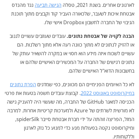
לארגונים אחרים. בשנת 2021, טסלה
הגישה תביעה
נגד מהנדס
אבטחת איכות לשעבר, שלכאורה העביר קוד וקבצים מתוך תוכנת
הגיבוי של החברה לחשבון Dropbox אישי שלו.
הבנה לקויה של אבטחת נתונים.
עובדים שעוזבים עשויים לגנוב
או להזיק לנתונים לא מתוך כוונה רעה אלא מתוך רשלנות. הם
עשויים לשכוח איזה מידע הוא חסוי או במקרה להשאיר עותק של
נתונים רגישים של החברה על המכשירים האישיים שלהם או
בחשבונות הדוא"ל האישיים שלהם.
לא כל האיומים הפנימיים הם מכוונים, כפי שמדגים
הפרת נתונים
במיקרוסופט באוגוסט 2022
. קבוצת עובדים חשפה בטעות את פרטי
הכניסה למאגר GitHub של החברה, מה שעשוי היה להעניק גישה
לא מורשית לשרתים של Azure ולמערכות קריטיות אחרות. למרבה
המזל, הפריצה זוהתה על ידי חברת אבטחת סייבר spiderSilk,
ומיקרוסופט נקטה בפעולות מנע כדי למנוע כל נזק לארגון
וללקוחותיו.