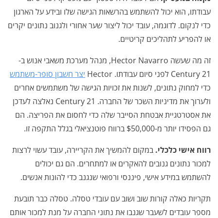
עבודתו, הוא יכול להשתמש בהרשאות הגישה שלו ובידע על הארגון
כדי לנקום. לדוגמה, עובד יכול ליצור שער אחורי ולגנוב נתונים יקרים
או להפריע לתהליכים קריטיים.
זה מה שעשה Hector Navarro, מנהל מערכת משאבי אנוש ב-
Century 21 לפני סיום עבודתו. Hector
יצר חשבון סופר-משתמש
כדי למחוק נתונים, לשנות את זכויות הגישה של משתמשים אחרים
ולערוך את מדיניות השכר של החברה. Century 21 נאלצה לעדכן
את אסטרטגיית אבטחת הסייבר שלה כדי לחסום את הפריצה. הם
גם הפסידו יותר מ-$50,000 ברווח פוטנציאלי בגלל התקפה זו.
רווח אישי כלכלי.
במקום להמשיך את הקריירה, עובד עשוי לרצות
למכור נתונים גנובים להאקרים או למתחרים. הם גם יכולים
להשתמש במידע אישי, פיננסי ורפואי שנגנב כדי להונות אנשים.
תקריות כאלה קורות שוב ושוב עם עובדי טסלה. טסלה כבר תובעת
מספר עובדים לשעבר שגנבו את נתוני החברה על מנת למכור אותם