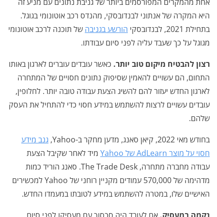
אחת מהמקרים המפורסמים ביותר של גניבת נתונים עם מניע זה
היא המקרה של אנתוני לבנדובסקי, מהנדס רכב אוטונומי בגוגל.
בתחילת 2021, לבנדובסקי
הורשע בגניבה
של תוכנה לרכב אוטונומי
מגוגל על כך שעבד עליה לפני סיום עבודתו.
רצון להבטיח מיקום טוב יותר.
כאשר עובדים עוברים לארגון באותו
התחום, הם עשויים להאמין שסיפוק נתונים חסויים של המתחרה
לארגון החדש יעזור להם להשיג הצעת עבודה טובה יותר. לחלופין,
עובדים עשויים לרצות להשתמש במידע חסוי כדי להתחיל את העסק
שלהם.
בחודש מאי 2022, קיאן סאנג, מדען מחקר ב-Yahoo,
גנב מידע
חסוי על מוצר AdLearn של Yahoo
מיד לאחר שקיבל הצעת
עבודה מחברה מתחרה, The Trade Desk. סאנג הוריד כמות
מדהימה של 570,000 עמודים מקניין רוחני של Yahoo למכשירים
האישיים שלו, במטרה להשתמש במידע לטובתו במעמדו החדש.
נקמה במעסיק.
אם לעובד היה סכסוך עם מעסיקו לפני סיום