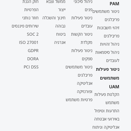
ניהול סיכוני
ממשל וצבא
חוק הגנת
PAM
פנים
ייצור
הפרטיות
ניטור משתמשים
ניטור פעילות
חינוך והשכלה
חוזר נותני
פריבלגים
עובדים
גבוהה
שירותים פיננסים
זיהוי חשבונות
ניטור הקשות
ביטוח
SOC 2
פריבילגים
מקלדת
אנרגיה
ISO 27001
ניהול זהויות
ניטור פעילות
GDPR
ניהול סיסמאות
ספקים
DORA
לעובדים
ניטור משתמשים
PCI DSS
ניטור פעילות
פריבלגים
משתמשים
אנליטיקה
UAM
ופורנזיקה
הקלטת פעילות
פרטיות משתמש
משתמש
התרעות וטיפול
באירועי אבטחה
אנליטיקה וניתוח