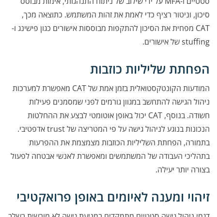
סטטיים ו-MFA על ידי שילוב של ניתוח התנהגותי, אימות מבוסס
סיכון, וניטור רציף כדי לאמת את זהות המשתמש. כתוצאה מכך,
CAT מפחית את הסיכון להתקפות מבוססות אישורים כגון פישינג ו-
stuffing של אישורים.
הפחתת שליליות כוזבות
המודעות הקונטקסטואלית בזמן אמת של CAT מאפשרת למערכות
ניהול הגישה להתחשב במגוון גורמים לפני שמסמנים פעילות
חשודה. בנוסף, CAT יכול באופן אוטומטי לבצע את ההחלטות
הנכונות בנוגע לניהול גישה על פי המטריצה של trust אדפטיבי.
בתמורה, הפחתת השליליות הכוזבות מצמצמת את ההפרעות
בתהליכי העבודה של המשתמשים ומאפשרת לאנשי אבטחה לפעול
בצורה יותר יעילה.
זיהוי ומענה לאיומים באופן פרואקטיבי
דגמי ניהול גישה סטטיים מתמקדים במניעת גישה לא מורשית בשלב