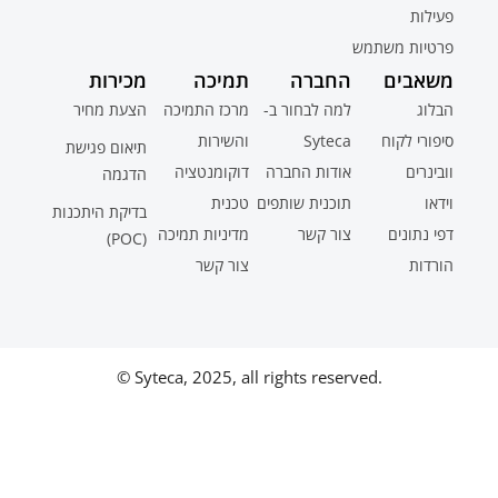
פעילות
פרטיות משתמש
משאבים
החברה
תמיכה
מכירות
הבלוג
למה לבחור ב-
מרכז התמיכה
הצעת מחיר
סיפורי לקוח
Syteca
והשירות
תיאום פגישת
וובינרים
אודות החברה
דוקומנטציה
הדגמה
וידאו
תוכנית שותפים
טכנית
בדיקת היתכנות
דפי נתונים
צור קשר
מדיניות תמיכה
(POC)
הורדות
צור קשר
© Syteca, 2025, all rights reserved.