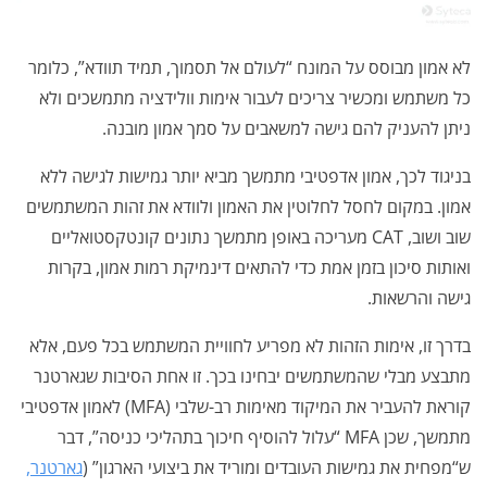
לא אמון מבוסס על המונח “לעולם אל תסמוך, תמיד תוודא”, כלומר
כל משתמש ומכשיר צריכים לעבור אימות וולידציה מתמשכים ולא
ניתן להעניק להם גישה למשאבים על סמך אמון מובנה.
בניגוד לכך, אמון אדפטיבי מתמשך מביא יותר גמישות לגישה ללא
אמון. במקום לחסל לחלוטין את האמון ולוודא את זהות המשתמשים
שוב ושוב, CAT מעריכה באופן מתמשך נתונים קונטקסטואליים
ואותות סיכון בזמן אמת כדי להתאים דינמיקת רמות אמון, בקרות
גישה והרשאות.
בדרך זו, אימות הזהות לא מפריע לחוויית המשתמש בכל פעם, אלא
מתבצע מבלי שהמשתמשים יבחינו בכך. זו אחת הסיבות שגארטנר
קוראת להעביר את המיקוד מאימות רב-שלבי (MFA) לאמון אדפטיבי
מתמשך, שכן MFA “עלול להוסיף חיכוך בתהליכי כניסה”, דבר
ש“מפחית את גמישות העובדים ומוריד את ביצועי הארגון” (
גארטנר,