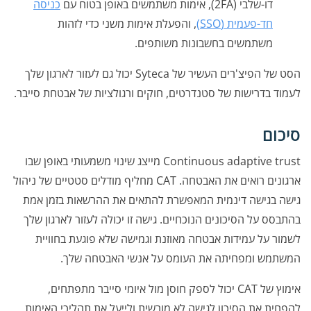
דו-שלבי (2FA), אימות משתמשים באופן בטוח עם
כניסה
חד-פעמית (SSO)
, והפעלת אימות משני כדי לזהות
משתמשים בחשבונות משותפים.
הסט של הפיצ'רים העשיר של Syteca יכול גם לעזור לארגון שלך
לעמוד בדרישות של סטנדרטים, חוקים ורגולציות של אבטחת סייבר.
סיכום
Continuous adaptive trust מייצג שינוי משמעותי באופן שבו
ארגונים רואים את האבטחה. CAT מחליף מודלים סטטיים של ניהול
גישה בגישה דינמית המאפשרת להתאים את ההרשאות בזמן אמת
בהתבסס על הסיכונים הנוכחיים. גישה זו יכולה לעזור לארגון שלך
לשמור על עמידות אבטחה מאוזנת וגמישה שלא פוגעת בחוויית
המשתמש ומפחיתה את העומס על אנשי האבטחה שלך.
אימוץ של CAT יכול לספק חוסן מול איומי סייבר מתפתחים,
להפחית את הסיכון לגישה לא מורשית ולייעל את תהליכי האימות.